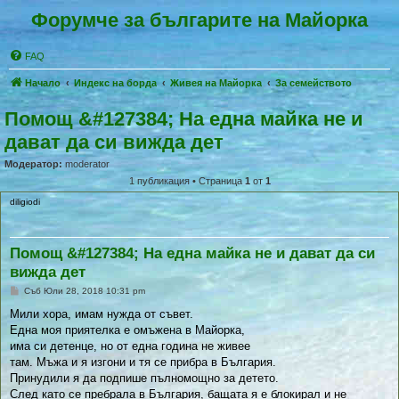
Форумче за българите на Майорка
FAQ
Начало
Индекс на борда
Живея на Майoрка
За семейството
Помощ &#127384; На една майка не и
дават да си вижда дет
Модератор:
moderator
1 публикация • Страница
1
от
1
diligiodi
Помощ &#127384; На една майка не и дават да си
вижда дет
П
Съб Юли 28, 2018 10:31 pm
у
б
Мили хора, имам нужда от съвет.
л
Една моя приятелка е омъжена в Майорка,
и
к
има си детенце, но от една година не живее
у
там. Мъжа и я изгони и тя се прибра в България.
в
а
Принудили я да подпише пълномощно за детето.
н
След като се пребрала в България, бащата я е блокирал и не
е