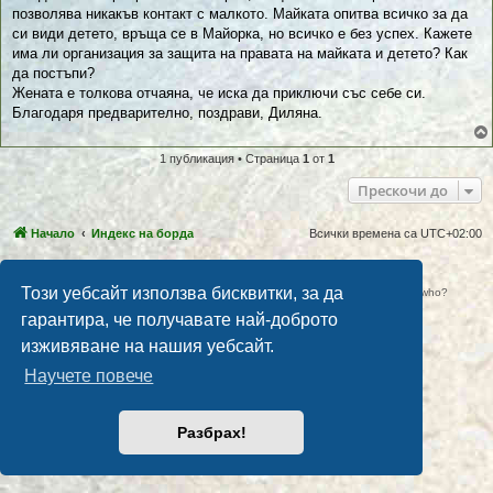
позволява никакъв контакт с малкото. Майката опитва всичко за да
си види детето, връща се в Майорка, но всичко е без успех. Кажете
има ли организация за защита на правата на майката и детето? Как
да постъпи?
Жената е толкова отчаяна, че иска да приключи със себе си.
Благодаря предварително, поздрави, Диляна.
1 публикация • Страница
1
от
1
Прескочи до
Начало
Индекс на борда
Всички времена са
UTC+02:00
Осъществено от
phpBB
® Forum Software © phpBB Limited.
Този уебсайт използва бисквитки, за да
Automatic. Do you want to go over there? It`s late. What do you mean by who?
Поверителност
|
Условия
гарантира, че получавате най-доброто
изживяване на нашия уебсайт.
Научете повече
Разбрах!