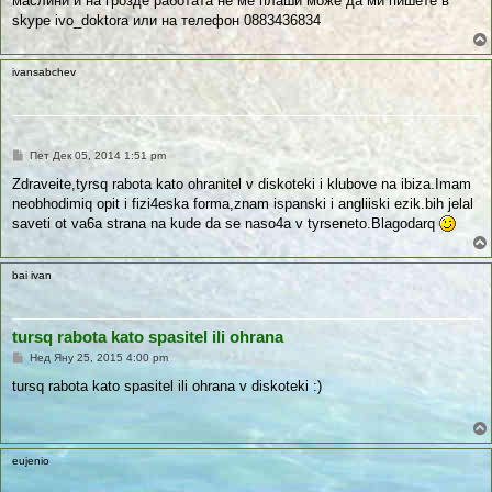
маслини и на грозде работата не ме плаши може да ми пишете в
у
skype ivo_doktora или на телефон 0883436834
в
а
н
е
ivansabchev
П
Пет Дек 05, 2014 1:51 pm
у
б
Zdraveite,tyrsq rabota kato ohranitel v diskoteki i klubove na ibiza.Imam
л
neobhodimiq opit i fizi4eska forma,znam ispanski i angliiski ezik.bih jelal
и
к
saveti ot va6a strana na kude da se naso4a v tyrseneto.Blagodarq
у
в
а
н
bai ivan
е
tursq rabota kato spasitel ili ohrana
П
Нед Яну 25, 2015 4:00 pm
у
б
tursq rabota kato spasitel ili ohrana v diskoteki :)
л
и
к
у
в
eujenio
а
н
е