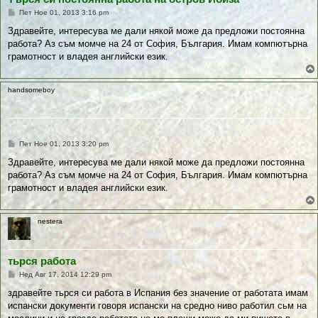
П
Пет Ное 01, 2013 3:16 pm
у
б
Здравейте, интересува ме дали някой може да предложи постоянна
л
работа? Аз съм момче на 24 от София, България. Имам компютърна
и
к
грамотност и владея английски език.
у
в
а
н
handsomeboy
е
П
Пет Ное 01, 2013 3:20 pm
у
б
Здравейте, интересува ме дали някой може да предложи постоянна
л
работа? Аз съм момче на 24 от София, България. Имам компютърна
и
к
грамотност и владея английски език.
у
в
а
н
nestera
е
тьрся работа
П
Нед Авг 17, 2014 12:29 pm
у
б
здравейте тьрся си работа в Испания без значение от работата имам
л
испански документи говоря испански на средно ниво работил сьм на
и
к