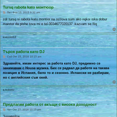
Tursq rabota kato монтюор
П
Пет Фев 13, 2015 9:32 am
у
б
zdr tursq si rabota kato montior na ostrova sum ako nqkoi iska dobur
л
maistor da pishe tova mi e tel-0034677020137 -kazvam se Iliq
и
к
у
в
evercool12
а
н
е
Търся работа като DJ
П
Съб Окт 15, 2016 10:15 am
у
б
Здравейте, имам интерес за работа като DJ, предимно се
л
занимавам с House музика. Бих се радвал да работя на такава
и
к
позиция в Испания, било то и сезонно. Испански не разбирам,
у
но с английския съм окей.
в
а
н
е
a.todorov
Предлагам работа от вкъщи с висока доходност
П
Чет Окт 27, 2016 10:15 pm
у
б
Здравейте,