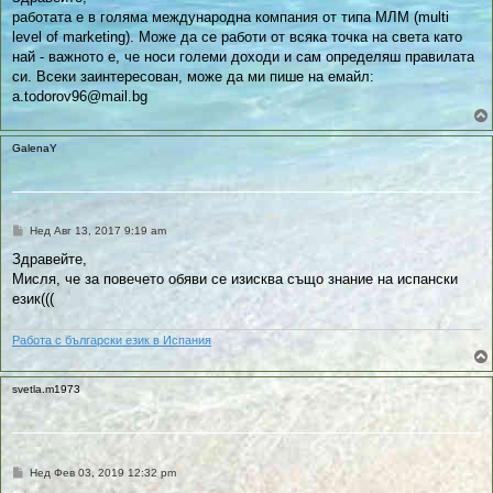
л
работата е в голяма международна компания от типа МЛМ (multi
и
к
level of marketing). Може да се работи от всяка точка на света като
у
най - важното е, че носи големи доходи и сам определяш правилата
в
а
си. Всеки заинтересован, може да ми пише на емайл:
н
a.todorov96@mail.bg
е
GalenaY
П
Нед Авг 13, 2017 9:19 am
у
б
Здравейте,
л
Мисля, че за повечето обяви се изисква също знание на испански
и
к
език(((
у
в
а
Работа с български език в Испания
н
е
svetla.m1973
П
Нед Фев 03, 2019 12:32 pm
у