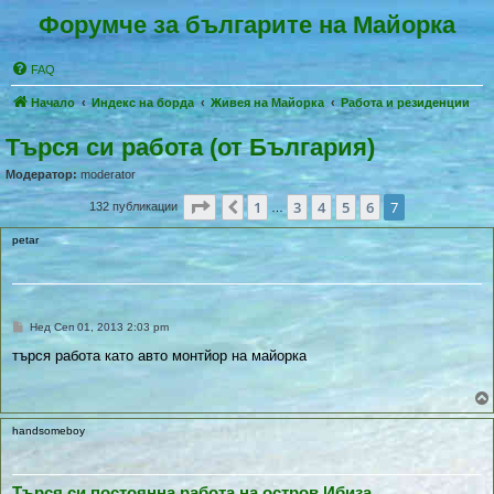
Форумче за българите на Майорка
FAQ
Начало
Индекс на борда
Живея на Майoрка
Работа и резиденции
Търся си работа (от България)
Модератор:
moderator
Страница
7
от
7
1
3
4
5
6
7
Предишен
132 публикации
…
petar
П
Нед Сеп 01, 2013 2:03 pm
у
б
търся работа като авто монтйор на майорка
л
и
к
у
в
handsomeboy
а
н
е
Търся си постоянна работа на остров Ибиза