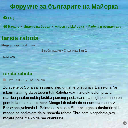
Форумче за българите на Майорка
FAQ
Начало
Индекс на борда
Живея на Майoрка
Работа и резиденции
tarsia rabota
Модератор:
moderator
1 публикация • Страница
1
от
1
lariska00
tarsia rabota
П
Пет Юни 22, 2012 9:24 pm
у
б
Zdrzveite,ot Sofia sam i samo sled dni shte pristigna v Barselona.Ne
л
iskam i za mig da ostavam tuk.Rabotia vav friziorski salon,pravia
и
к
manikur,pedikur,noktoplastika,piarsing,postaviane na migli,permanenten
у
grim,kola maska i seshoari.Mnogo bih iskala da si nameria rabota v
в
а
Barselona,Valensia ili Palma de Maiorka.Shte pristigna s dashteria si i
н
mnogo se nadiavam da si nameria rabota.Shte sam blagodarna,ako
е
mojete pone malko da me orientirate!