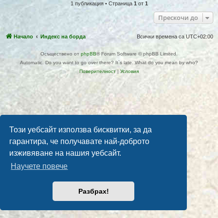
1 публикация • Страница
1
от
1
Прескочи до
Начало
Индекс на борда
Всички времена са
UTC+02:00
Осъществено от
phpBB
® Forum Software © phpBB Limited.
Automatic. Do you want to go over there? It`s late. What do you mean by who?
Поверителност
|
Условия
Този уебсайт използва бисквитки, за да
гарантира, че получавате най-доброто
изживяване на нашия уебсайт.
Научете повече
Разбрах!