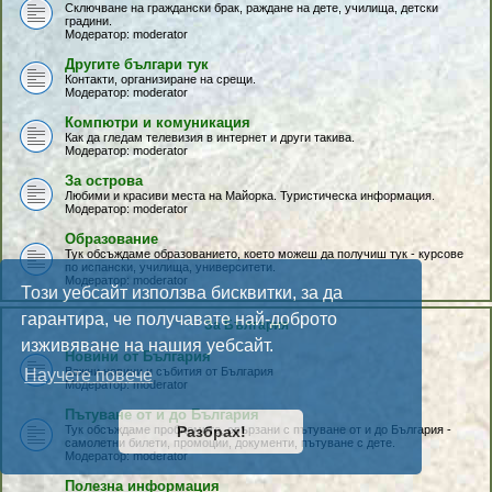
Сключване на граждански брак, раждане на дете, училища, детски
градини.
Модератор:
moderator
Другите българи тук
Контакти, организиране на срещи.
Модератор:
moderator
Компютри и комуникация
Как да гледам телевизия в интернет и други такива.
Модератор:
moderator
За острова
Любими и красиви места на Майорка. Туристическа информация.
Модератор:
moderator
Образование
Тук обсъждаме образованието, което можеш да получиш тук - курсове
по испански, училища, университети.
Модератор:
moderator
Този уебсайт използва бисквитки, за да
гарантира, че получавате най-доброто
За България
изживяване на нашия уебсайт.
Новини от България
Важни новини и събития от България
Научете повече
Модератор:
moderator
Пътуване от и до България
Тук обсъждаме проблемите, свързани с пътуване от и до България -
Разбрах!
самолетни билети, промоции, документи, пътуване с дете.
Модератор:
moderator
Полезна информация