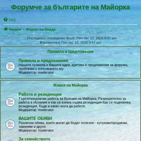
Форумче за българите на Майорка
FAQ
Начало
Индекс на борда
Последното посещение беше: Пон Авг 10, 2026 9:47 am
В момента е Пон Авг 10, 2026 9:47 am
Правила и предложения
Правила и предложения
Нашите правила и Вашите идеи, критики и предложения за форума,
проблеми с изполването му.
Модератор:
moderator
Живея на Майoрка
Работа и резиденции
Търся/предлагам работа за българи на Майорка. Разрешително за
работа в Испания и как се взема първа резиденция.Как се подновява
резиденция. Къде и какво мога да работя.
Модератор:
moderator
ВАШИТЕ ОБЯВИ
Различни обяви, които могат да бъдат полезни - купувам/продавам,
заменям и други.
Модератор:
moderator
За семейството