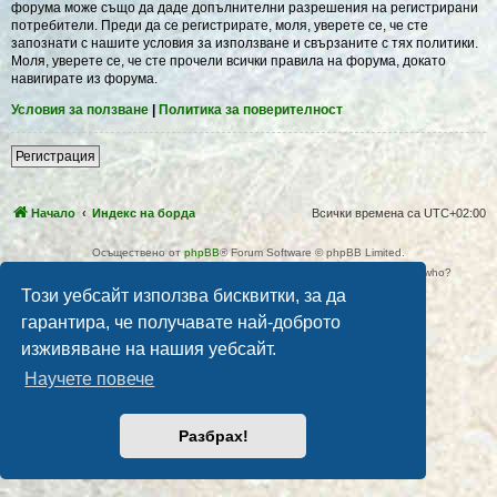
форума може също да даде допълнителни разрешения на регистрирани
потребители. Преди да се регистрирате, моля, уверете се, че сте
запознати с нашите условия за използване и свързаните с тях политики.
Моля, уверете се, че сте прочели всички правила на форума, докато
навигирате из форума.
Условия за ползване
|
Политика за поверителност
Регистрация
Начало
Индекс на борда
Всички времена са
UTC+02:00
Осъществено от
phpBB
® Forum Software © phpBB Limited.
Automatic. Do you want to go over there? It`s late. What do you mean by who?
Поверителност
|
Условия
Този уебсайт използва бисквитки, за да
гарантира, че получавате най-доброто
изживяване на нашия уебсайт.
Научете повече
Разбрах!